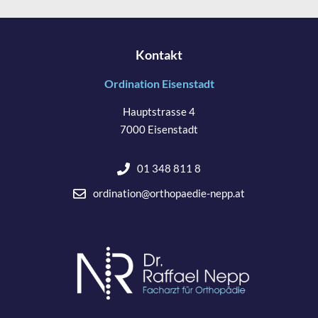
lt
e
r
Kontakt
n
Ordination Eisenstadt
a
ti
Hauptstrasse 4
v
7000 Eisenstadt
e
:
01 348 811 8
ordination@orthopaedie-nepp.at